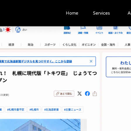
ア関連
Home
Services
A