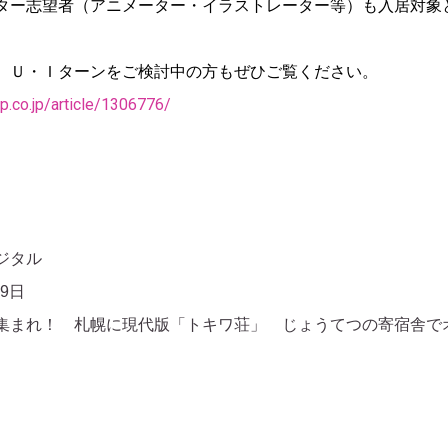
ター志望者（アニメーター・イラストレーター等）も入居対象
、Ｕ・Ｉターンをご検討中の方もぜひご覧ください。
p.co.jp/article/1306776/
ジタル
9日
集まれ！ 札幌に現代版「トキワ荘」 じょうてつの寄宿舎で