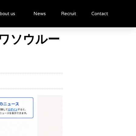
bout us
News
Recruit
Contact
ワソウルー