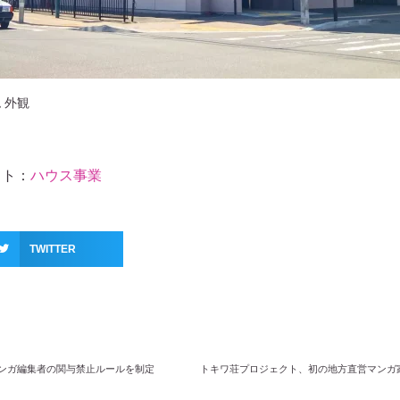
 外観
イト：
ハウス事業
TWITTER
ンガ編集者の関与禁止ルールを制定