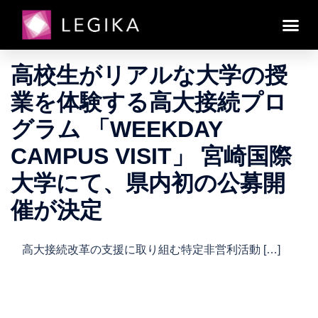
日:
2017年6月8日
2017年6月8日
ニュース・プレスリリース
⾼校⽣がリアルな⼤学の授
業を体験する⾼⼤接続プロ
グラム 「WEEKDAY
CAMPUS VISIT」 宮崎国際
⼤学にて、県内初の公募開
催が決定
⾼⼤接続改⾰の⽀援に取り組む特定⾮営利活動 […]