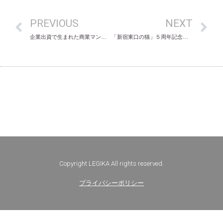
PREVIOUS
NEXT
企業出資で生まれた商業マンガ『サカジョ～左官職人トコ～』配信開始
「新宿東口の猫」５周年記念漫画化プロジェクト始動 レジカスタジオが漫画制作を担当
Copyright LEGIKA All rights reserved.
プライバシーポリシー