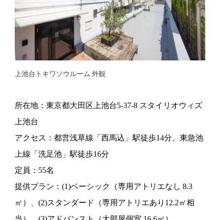
上池台トキワソウルーム 外観
所在地：東京都大田区上池台5-37-8 スタイリオウィズ
上池台
アクセス：都営浅草線「西馬込」駅徒歩14分、東急池
上線「洗足池」駅徒歩16分
定員：55名
提供プラン：(1)ベーシック（専用アトリエなし 8.3
㎡）、(2)スタンダード（専用アトリエあり12.2㎡相
当）、(3)アドバンスト（大部屋個室 16.6㎡）