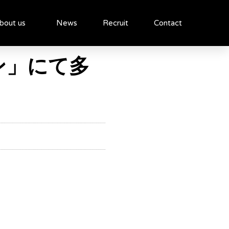
bout us
News
Recruit
Contact
ン」にて多