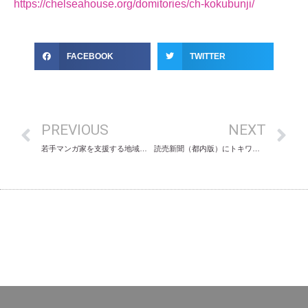
https://chelseahouse.org/domitories/ch-kokubunji/
FACEBOOK
TWITTER
PREVIOUS
NEXT
若手マンガ家を支援する地域サポーターの募集を開始します
読売新聞（都内版）にトキワ荘プロジェクトインタビュー記事が掲載されました