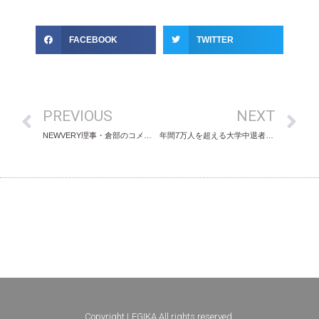
FACEBOOK
TWITTER
PREVIOUS
NEXT
NEWVERY理事・倉部のコメントが中日新聞に掲載されました
年間7万人を超える大学中退者を減少させる策を提案 / 業界初サービス【大学中退相談コンシェルジュ（仮称）】 “気軽に相談できる”機会を提供 / 2018年春より開始
Copyright LEGIKA All rights reserved.